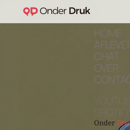
HOME
AFLEVE
CHAT
OVER
CONTA
YOUTU
SPOTIFY
Onder
Dru