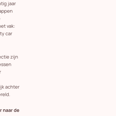
tig jaar
happen
e
et vak:
ty car
ctie zijn
lessen
r
jk achter
reld.
r naar de