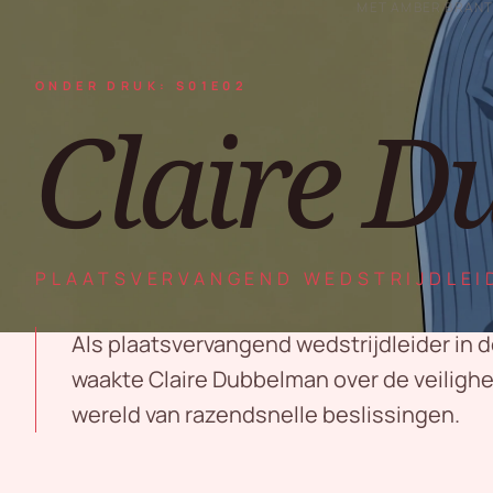
MET AMBER BRAN
ONDER DRUK: S01E02
Claire 
PLAATSVERVANGEND WEDSTRIJDLEI
Als plaatsvervangend wedstrijdleider in d
waakte Claire Dubbelman over de veilighe
wereld van razendsnelle beslissingen.