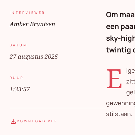
Om maar 
INTERVIEWER
Amber Brantsen
een paar
sky-high
DATUM
twintig 
27 augustus 2025
E
ige
DUUR
zit
1:33:57
gel
gewenning 
stilstaan.
download
DOWNLOAD PDF