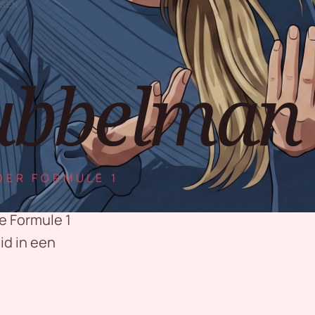
TSEN
Dubbelman
DER FORMULE 1
e Formule 1
id in een