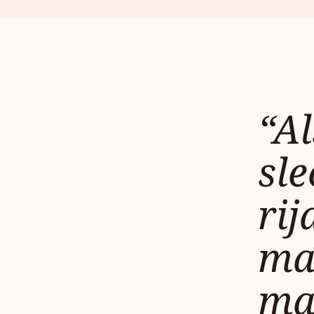
“A
sle
rij
maa
ma