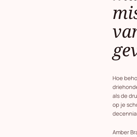
mis
va
gev
Hoe behou
driehonde
als de dr
op je sch
decennia
Amber Bra