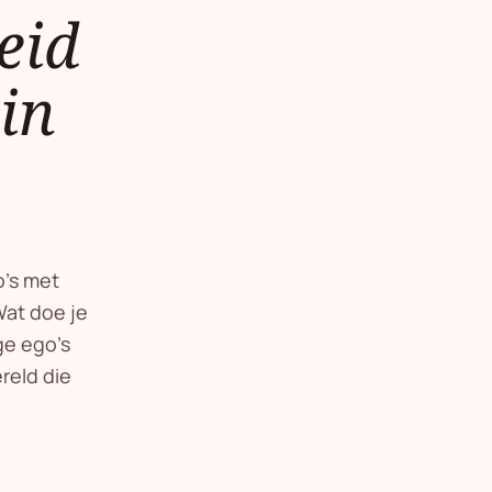
eid
in
o's met
Wat doe je
ge ego’s
reld die