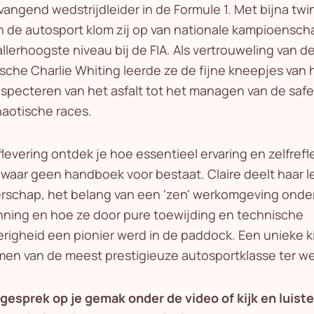
vangend wedstrijdleider in de Formule 1. Met bijna twin
in de autosport klom zij op van nationale kampioensc
allerhoogste niveau bij de FIA. Als vertrouweling van d
sche Charlie Whiting leerde ze de fijne kneepjes van h
nspecteren van het asfalt tot het managen van de safe
haotische races.
flevering ontdek je hoe essentieel ervaring en zelfrefle
l waar geen handboek voor bestaat. Claire deelt haar 
erschap, het belang van een 'zen' werkomgeving onde
ning en hoe ze door pure toewijding en technische
righeid een pionier werd in de paddock. Een unieke ki
en van de meest prestigieuze autosportklasse ter we
gesprek op je gemak onder de video of kijk en luiste