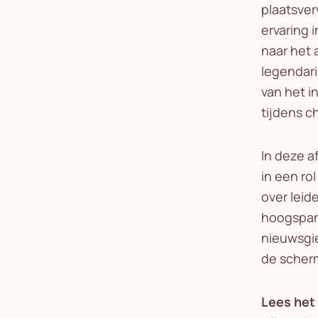
plaatsver
ervaring 
naar het 
legendari
van het i
tijdens c
In deze a
in een ro
over leid
hoogspan
nieuwsgie
de scherm
Lees het 